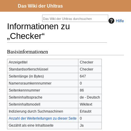
Das Wiki der Uhltras
Hilfe
Informationen zu
„Checker“
Basisinformationen
Zur
Zur
Navigation
Suche
Anzeigetitel
Checker
springen
springen
Standardsortierschlüssel
Checker
Seitenlänge (in Bytes)
647
Namensraumkennnummer
0
Seitenkennnummer
86
Seiteninhaltssprache
de - Deutsch
Seiteninhaltsmodell
Wikitext
Indizierung durch Suchmaschinen
Erlaubt
Anzahl der Weiterleitungen zu dieser Seite
0
Gezählt als eine Inhaltsseite
Ja