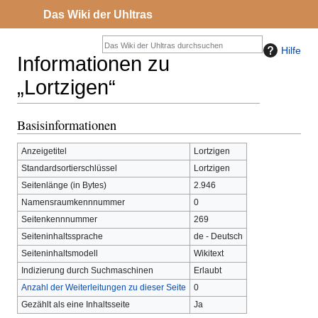
Das Wiki der Uhltras
Hilfe
Informationen zu
„Lortzigen“
Basisinformationen
Zur
Zur
Navigation
Suche
Anzeigetitel
Lortzigen
springen
springen
Standardsortierschlüssel
Lortzigen
Seitenlänge (in Bytes)
2.946
Namensraumkennnummer
0
Seitenkennnummer
269
Seiteninhaltssprache
de - Deutsch
Seiteninhaltsmodell
Wikitext
Indizierung durch Suchmaschinen
Erlaubt
Anzahl der Weiterleitungen zu dieser Seite
0
Gezählt als eine Inhaltsseite
Ja