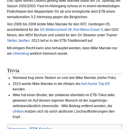
Das Spiel seines Lebens gelang Mike Manske dabei am 19. Spieltag der
Saison 2002/2003: Fast im Alleingang schoss er in einem denkwürdigen
Flutlichtspiel den Wuppertaler SV ab und ermöglichte dem ETB einen
sensationellen 3:2-Heimsieg gegen die Bergischen.
Von 2006 bis 2008 kickte Mike Manske für den KFC Uerdingen 05,
anschließend für die
SG Wattenscheid 09
,
Rot-Weiss Essen II
, den GSV
Moers, den WSV Bochum und zuletzt für den SV Straelen unter Trainer
Stefan Janßen
. 2013 lief er in der ETB-Traditionself auf.
Mit einigem Recht kann also behauptet werden, dass Mike Manske nur
am
Uhlenkrug
wirklich heimisch wurde.
Trivia
Niemand trug seine Stutzen so cool wie Mike Manske (siehe Foto).
2015 wurde Mike Manske in die Allstars der
Auf-Asche-Top-Elf
berufen.
Mike hat einen Bruder, der zeitweise ebenfalls im ETB-Trikot aktiv
gewesen ist. Auf dessen eigenen Wunsch ist der zugehörige -
selbstverständlich ehrenvolle - Wiki-Beitrag entfernt worden, die
Uhltras
kratzen sich ob solch abstruser Löschaufforderungen den
Kopf...