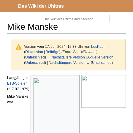
Das Wiki der Uhltras
Mike Manske
Version vom 17. Juli 2024, 12:33 Uhr von
LesPaul
(
Diskussion
|
Beiträge
)
(Ende. Aus. Nikolaus.)
(
Unterschied
)
← Nächstältere Version
|
Aktuelle Version
(
Unterschied
) |
Nächstjüngere Version →
(
Unterschied
)
Zur
Zur
Langjähriger
ETB-Spieler
Navigation
Suche
(*17.07.1979).
springen
springen
Mike Manske
war