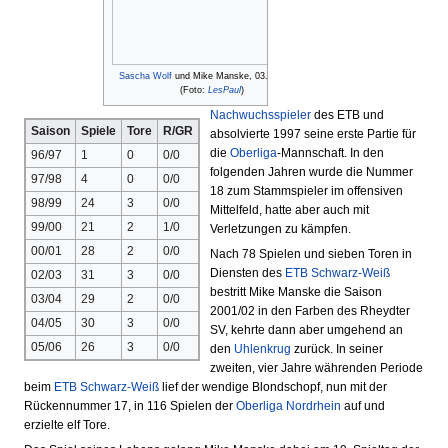
Sascha Wolf
und Mike Manske, 03.05.2006.
(Foto:
LesPaul
)
Nachwuchsspieler
des ETB und
Saison
Spiele
Tore
R/GR
absolvierte 1997 seine erste Partie für
die
Oberliga
-Mannschaft. In den
96/97
1
0
0/0
folgenden Jahren wurde die Nummer
97/98
4
0
0/0
18 zum Stammspieler im offensiven
98/99
24
3
0/0
Mittelfeld, hatte aber auch mit
99/00
21
2
1/0
Verletzungen zu kämpfen.
00/01
28
2
0/0
Nach 78 Spielen und sieben Toren in
Diensten des
ETB Schwarz-Weiß
02/03
31
3
0/0
bestritt Mike Manske die Saison
03/04
29
2
0/0
2001/02 in den Farben des Rheydter
04/05
30
3
0/0
SV, kehrte dann aber umgehend an
05/06
26
3
0/0
den
Uhlenkrug
zurück. In seiner
zweiten, vier Jahre währenden Periode
beim
ETB Schwarz-Weiß
lief der wendige Blondschopf, nun mit der
Rückennummer 17, in 116 Spielen der
Oberliga Nordrhein
auf und
erzielte elf Tore.