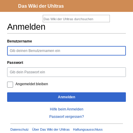
Das Wiki der Uhltras
Anmelden
Benutzername
Zur
Zur
Navigation
Suche
springen
springen
Passwort
Angemeldet bleiben
Anmelden
Hilfe beim Anmelden
Passwort vergessen?
Datenschutz
Über Das Wiki der Uhltras
Haftungsausschluss