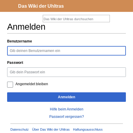
Das Wiki der Uhltras
Anmelden
Benutzername
Zur
Zur
Navigation
Suche
springen
springen
Passwort
Angemeldet bleiben
Anmelden
Hilfe beim Anmelden
Passwort vergessen?
Datenschutz
Über Das Wiki der Uhltras
Haftungsausschluss