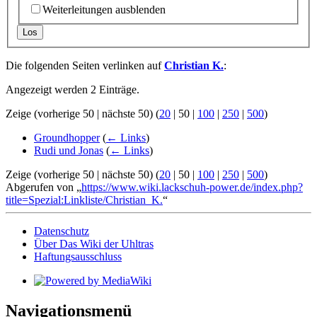
Weiterleitungen ausblenden
Los
Die folgenden Seiten verlinken auf
Christian K.
:
Angezeigt werden 2 Einträge.
Zeige (
vorherige 50
|
nächste 50
) (
20
|
50
|
100
|
250
|
500
)
Groundhopper
(
← Links
)
Rudi und Jonas
(
← Links
)
Zeige (
vorherige 50
|
nächste 50
) (
20
|
50
|
100
|
250
|
500
)
Abgerufen von „
https://www.wiki.lackschuh-power.de/index.php?
title=Spezial:Linkliste/Christian_K.
“
Datenschutz
Über Das Wiki der Uhltras
Haftungsausschluss
Navigationsmenü