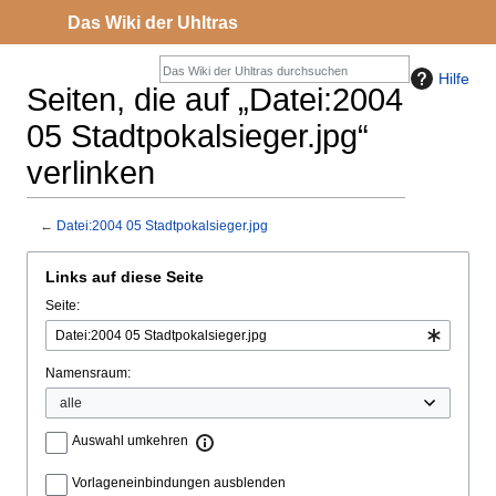
Das Wiki der Uhltras
Hilfe
Seiten, die auf „Datei:2004
05 Stadtpokalsieger.jpg“
verlinken
←
Datei:2004 05 Stadtpokalsieger.jpg
Zur
Zur
Links auf diese Seite
Navigation
Suche
Seite:
springen
springen
Namensraum:
Auswahl umkehren
Vorlageneinbindungen ausblenden