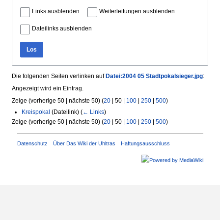
Links ausblenden
Weiterleitungen ausblenden
Dateilinks ausblenden
Los
Die folgenden Seiten verlinken auf
Datei:2004 05 Stadtpokalsieger.jpg
:
Angezeigt wird ein Eintrag.
Zeige (
vorherige 50
|
nächste 50
) (
20
|
50
|
100
|
250
|
500
)
Kreispokal
(Dateilink)
(
← Links
)
Zeige (
vorherige 50
|
nächste 50
) (
20
|
50
|
100
|
250
|
500
)
Datenschutz
Über Das Wiki der Uhltras
Haftungsausschluss