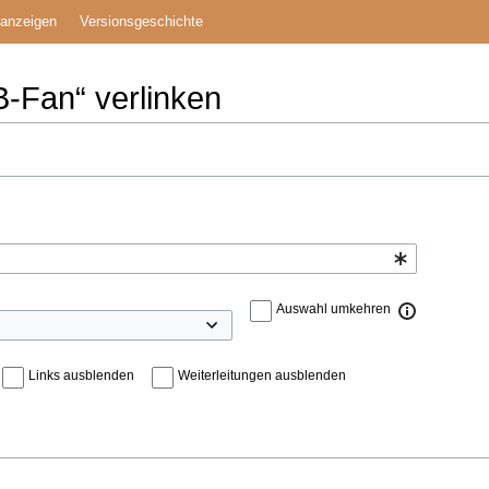
 anzeigen
Versionsgeschichte
B-Fan“ verlinken
Auswahl umkehren
Links ausblenden
Weiterleitungen ausblenden