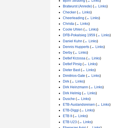
Björn Strübing
(
← Links
)
Bratwurst (Anrede)
(
← Links
)
Checker
(
← Links
)
Cheerleading
(
← Links
)
Christa
(
← Links
)
Coole Uhlen
(
← Links
)
DFB-Pokalsieg 1959
(
← Links
)
Daniel Kuhn
(
← Links
)
Dennis Hupperts
(
← Links
)
Derby
(
← Links
)
Detlef Krzossa
(
← Links
)
Detlef Pirsig
(
← Links
)
Dieter Bast
(
← Links
)
Dimitrios-Gate
(
← Links
)
Dirk
(
← Links
)
Dirk Heinzmann
(
← Links
)
Dirk Helmig
(
← Links
)
Dusche
(
← Links
)
ETB-Auslandsreisen
(
← Links
)
ETB-Diggi
(
← Links
)
ETB II
(
← Links
)
ETB U23
(
← Links
)
Ebenezer Ayisi
(
← Links
)