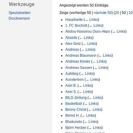
Werkzeuge
Angezeigt werden 50 Einträge.
Spezialseiten
Zeige (
vorherige 50
|
nächste 50
) (
20
|
50
|
10
Druckversion
Hauptseite
(
← Links
)
1. FC Bocholt
(
← Links
)
Abdou-Nassirou Ouro-Akpo
(
← Links
)
Abseits
(
← Links
)
Alex Golz
(
← Links
)
Andreas
(
← Links
)
Andreas Blaumann
(
← Links
)
Andreas Köster
(
← Links
)
Andreas Sassen
(
← Links
)
Aufstieg
(
← Links
)
Aussterben
(
← Links
)
Axel B.
(
← Links
)
Axel S.
(
← Links
)
BILD-Zeitung
(
← Links
)
Basketball
(
← Links
)
Benny Christ
(
← Links
)
Bernd H.
(
← Links
)
Bhakundo
(
← Links
)
Björn Hecker
(
← Links
)