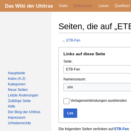
Das Wiki der Uhltras
Seite
Diskussion
Lesen
Quelltext
Seiten, die auf „ET
←
ETB-Fan
Zur
Zur
Links auf diese Seite
Navigation
Suche
Seite:
springen
springen
Hauptseite
Index (A-Z)
Namensraum:
Kategorien
Neue Seiten
Letzte Änderungen
Vorlageneinbindungen ausblenden
Zufällige Seite
Hilfe
Der Blog der Uhltras
Los
Impressum
Urheberrechte
Die folgenden Seiten verlinken auf
ETB-Fan
: