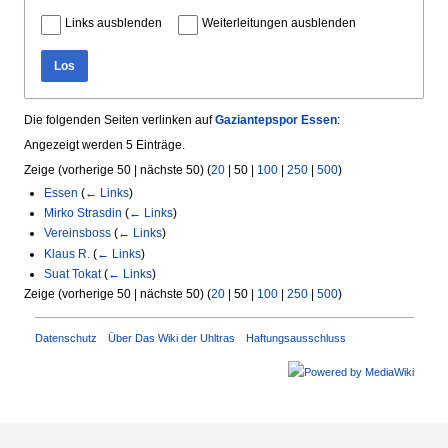
Links ausblenden
Weiterleitungen ausblenden
Los
Die folgenden Seiten verlinken auf
Gaziantepspor Essen
:
Angezeigt werden 5 Einträge.
Zeige (
vorherige 50
|
nächste 50
) (
20
|
50
|
100
|
250
|
500
)
Essen
(
← Links
)
Mirko Strasdin
(
← Links
)
Vereinsboss
(
← Links
)
Klaus R.
(
← Links
)
Suat Tokat
(
← Links
)
Zeige (
vorherige 50
|
nächste 50
) (
20
|
50
|
100
|
250
|
500
)
Datenschutz
Über Das Wiki der Uhltras
Haftungsausschluss