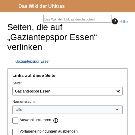
Das Wiki der Uhltras
Hilfe
Seiten, die auf
„Gaziantepspor Essen“
verlinken
←
Gaziantepspor Essen
Zur
Zur
Links auf diese Seite
Navigation
Suche
Seite:
springen
springen
Namensraum:
Auswahl umkehren
Vorlageneinbindungen ausblenden