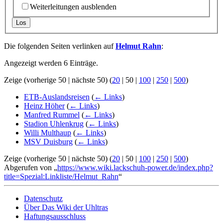
Weiterleitungen ausblenden
Los
Die folgenden Seiten verlinken auf
Helmut Rahn
:
Angezeigt werden 6 Einträge.
Zeige (
vorherige 50
|
nächste 50
) (
20
|
50
|
100
|
250
|
500
)
ETB-Auslandsreisen
(
← Links
)
Heinz Höher
(
← Links
)
Manfred Rummel
(
← Links
)
Stadion Uhlenkrug
(
← Links
)
Willi Multhaup
(
← Links
)
MSV Duisburg
(
← Links
)
Zeige (
vorherige 50
|
nächste 50
) (
20
|
50
|
100
|
250
|
500
)
Abgerufen von „
https://www.wiki.lackschuh-power.de/index.php?
title=Spezial:Linkliste/Helmut_Rahn
“
Datenschutz
Über Das Wiki der Uhltras
Haftungsausschluss