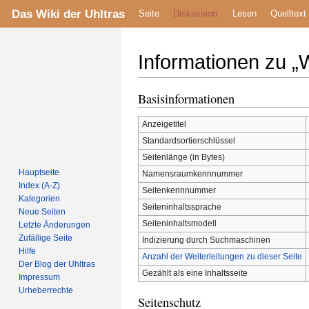
Das Wiki der Uhltras
Seite
Diskussion
Lesen
Quelltext
Informationen zu „
Basisinformationen
Zur
Zur
Navigation
Suche
Anzeigetitel
springen
springen
Standardsortierschlüssel
Seitenlänge (in Bytes)
Hauptseite
Namensraumkennnummer
Index (A-Z)
Seitenkennnummer
Kategorien
Seiteninhaltssprache
Neue Seiten
Seiteninhaltsmodell
Letzte Änderungen
Zufällige Seite
Indizierung durch Suchmaschinen
Hilfe
Anzahl der Weiterleitungen zu dieser Seite
Der Blog der Uhltras
Gezählt als eine Inhaltsseite
Impressum
Urheberrechte
Seitenschutz