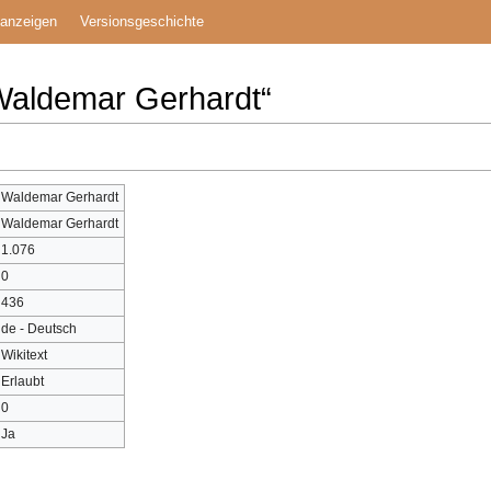
 anzeigen
Versionsgeschichte
Waldemar Gerhardt“
Waldemar Gerhardt
Waldemar Gerhardt
1.076
0
436
de - Deutsch
Wikitext
Erlaubt
0
Ja