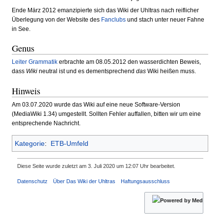
Ende März 2012 emanzipierte sich das Wiki der Uhltras nach reiflicher
Überlegung von der Website des
Fanclubs
und stach unter neuer Fahne
in See.
Genus
Leiter Grammatik
erbrachte am 08.05.2012 den wasserdichten Beweis,
dass
Wiki
neutral ist und es dementsprechend
das
Wiki heißen muss.
Hinweis
Am 03.07.2020 wurde das Wiki auf eine neue Software-Version
(MediaWiki 1.34) umgestellt. Sollten Fehler auffallen, bitten wir um eine
entsprechende Nachricht.
Kategorie
:
ETB-Umfeld
Diese Seite wurde zuletzt am 3. Juli 2020 um 12:07 Uhr bearbeitet.
Datenschutz
Über Das Wiki der Uhltras
Haftungsausschluss