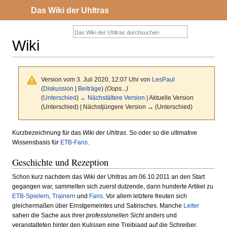
Das Wiki der Uhltras
Wiki
Version vom 3. Juli 2020, 12:07 Uhr von
LesPaul
(
Diskussion
|
Beiträge
)
(Oops...)
(
Unterschied
)
← Nächstältere Version
| Aktuelle Version
(Unterschied) | Nächstjüngere Version → (Unterschied)
Zur
Zur
Kurzbezeichnung für das
Wiki der Uhltras
. So oder so die ultimative
Wissensbasis für
ETB-Fans
.
Navigation
Suche
springen
springen
Geschichte und Rezeption
Schon kurz nachdem das Wiki der Uhltras am 06.10.2011 an den Start
gegangen war, sammelten sich zuerst dutzende, dann hunderte Artikel zu
ETB-Spielern
,
Trainern
und
Fans
. Vor allem letztere freuten sich
gleichermaßen über Ernstgemeintes und Satirisches. Manche
Leiter
sahen die Sache aus ihrer
professionellen Sicht
anders und
veranstalteten hinter den Kulissen eine Treibjagd auf die Schreiber.