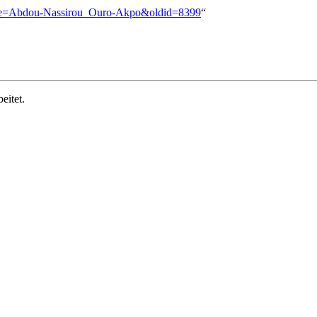
title=Abdou-Nassirou_Ouro-Akpo&oldid=8399
“
eitet.