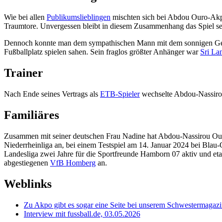
Wie bei allen
Publikumslieblingen
mischten sich bei Abdou Ouro-Akpo
Traumtore. Unvergessen bleibt in diesem Zusammenhang das Spiel sei
Dennoch konnte man dem sympathischen Mann mit dem sonnigen Gem
Fußballplatz spielen sahen. Sein fraglos größter Anhänger war
Sri La
Trainer
Nach Ende seines Vertrags als
ETB-Spieler
wechselte Abdou-Nassirou
Familiäres
Zusammen mit seiner deutschen Frau Nadine hat Abdou-Nassirou Ouro
Niederrheinliga an, bei einem Testspiel am 14. Januar 2024 bei Blau-
Landesliga zwei Jahre für die Sportfreunde Hamborn 07 aktiv und eta
abgestiegenen
VfB Homberg
an.
Weblinks
Zu Akpo gibt es sogar eine Seite bei unserem Schwestermagaz
Interview mit fussball.de, 03.05.2026