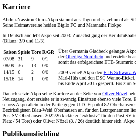
Karriere
Abdou-Nassirou Ouro-Akpo stammt aus Togo und ist zehnmal als Stür
Seine Heimatvereine heißen Bigilo FC und Maranatha Fiokpo.
In Deutschland lebt Akpo seit 2003: Zunächst ging der Berufsfußballe
(Bilanz: 3/0 und 11/3).
Über Germania Gladbeck gelangte Akpo
Saison
Spiele
Tore
R/GR
der
Oberliga Nordrhein
und erzielte bea
07/08
31
9
0/1
somit das erfolgreichste ETB-Sturmtrio 
08/09
36
13
0/0
14/15
6
2
0/0
2009 verließ Akpo den
ETB Schwarz-W
Marl-Hüls und den DSC Wanne-Eickel. 
15/16
14
1
0/0
bis Ende April 2015 gesperrt. Bis zum 
Danach setzte Akpo seine Karriere an der Seite von
Oliver Nözel
beim
Neuzugang, dort erzielte er in zwanzig Einsätzen ebenso viele Tore. E
schoss Akpo allein in der Partie gegen U.D. Español 82 Oberhausen sa
Bezirksligisten Blau-Weiß Oberhausen an, für den Letztgenannten lief
Post SV Oberhausen. 2025/26 kickte er "exklusiv" für den Post SV in 
Platz / 54 Tore) oder Oliver Nözel (8. / 26) deutlich hinter sich. A
Publikumsliebling