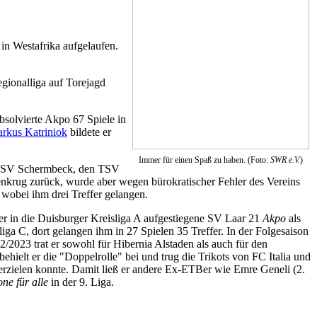
in Westafrika aufgelaufen.
gionalliga auf Torejagd
bsolvierte Akpo 67 Spiele in
rkus Katriniok
bildete er
Immer für einen Spaß zu haben. (Foto:
SWR e.V.
)
n SV Schermbeck, den TSV
enkrug zurück, wurde aber wegen bürokratischer Fehler des Vereins
, wobei ihm drei Treffer gelangen.
r in die Duisburger Kreisliga A aufgestiegene SV Laar 21
Akpo
als
liga C, dort gelangen ihm in 27 Spielen 35 Treffer. In der Folgesaison
2/2023 trat er sowohl für Hibernia Alstaden als auch für den
hielt er die "Doppelrolle" bei und trug die Trikots von FC Italia und
 erzielen konnte. Damit ließ er andere Ex-ETBer wie Emre Geneli (2.
ne für alle
in der 9. Liga.