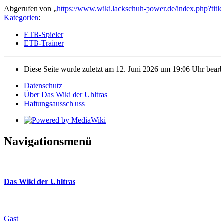
Abgerufen von „
https://www.wiki.lackschuh-power.de/index.php?
Kategorien
:
ETB-Spieler
ETB-Trainer
Diese Seite wurde zuletzt am 12. Juni 2026 um 19:06 Uhr bearb
Datenschutz
Über Das Wiki der Uhltras
Haftungsausschluss
Navigationsmenü
Das Wiki der Uhltras
Gast