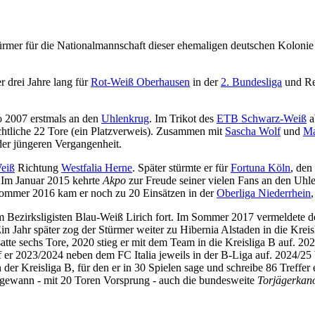
mer für die Nationalmannschaft dieser ehemaligen deutschen Kolonie 
r drei Jahre lang für
Rot-Weiß Oberhausen
in der
2. Bundesliga
und Re
 2007 erstmals an den
Uhlenkrug
. Im Trikot des
ETB Schwarz-Weiß
a
chtliche 22 Tore (ein Platzverweis). Zusammen mit
Sascha Wolf
und
Ma
der jüngeren Vergangenheit.
eiß
Richtung
Westfalia Herne
. Später stürmte er für
Fortuna Köln
, de
Im Januar 2015 kehrte
Akpo
zur Freude seiner vielen Fans an den Uhl
Sommer 2016 kam er noch zu 20 Einsätzen in der
Oberliga Niederrhein
 Bezirksligisten Blau-Weiß Lirich fort. Im Sommer 2017 vermeldete de
in Jahr später zog der Stürmer weiter zu Hibernia Alstaden in die Kreis
tte sechs Tore, 2020 stieg er mit dem Team in die Kreisliga B auf. 202
 er 2023/2024 neben dem FC Italia jeweils in der B-Liga auf. 2024/25 be
der Kreisliga B, für den er in 30 Spielen sage und schreibe 86 Treffer
kpo gewann - mit 20 Toren Vorsprung - auch die bundesweite
Torjägerkano