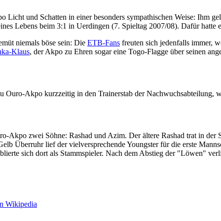
 Licht und Schatten in einer besonders sympathischen Weise: Ihm gel
nes Lebens beim 3:1 in Uerdingen (7. Spieltag 2007/08). Dafür hatte
üt niemals böse sein: Die
ETB-Fans
freuten sich jedenfalls immer, 
nka-Klaus
, der Akpo zu Ehren sogar eine Togo-Flagge über seinen ang
 Ouro-Akpo kurzzeitig in den Trainerstab der Nachwuchsabteilung, w
-Akpo zwei Söhne: Rashad und Azim. Der ältere Rashad trat in der S
Gelb Überruhr lief der vielversprechende Youngster für die erste Manns
blierte sich dort als Stammspieler. Nach dem Abstieg der "Löwen" verli
in Wikipedia